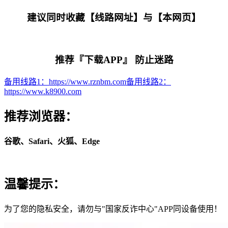
建议同时收藏【线路网址】与【本网页】
推荐『下载APP』 防止迷路
备用线路
1
：
https://www.rznbm.com
备用线路
2
：
https://www.k8900.com
推荐浏览器：
谷歌、Safari、火狐、Edge
温馨提示：
为了您的隐私安全，请勿与"国家反诈中心"APP同设备使用！