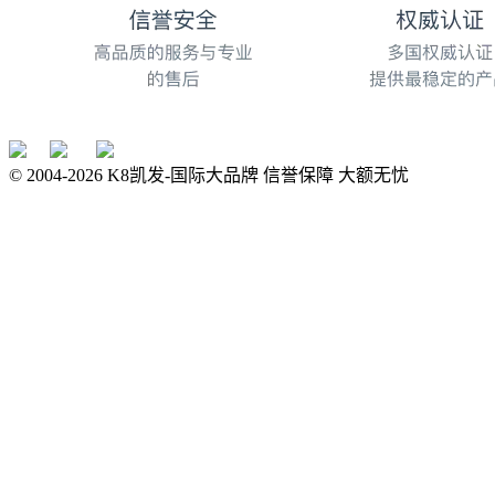
© 2004-
2026
K8凯发-国际大品牌 信誉保障 大额无忧