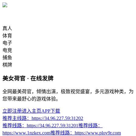
真人
体育
电子
电竞
捕鱼
棋牌
美女荷官 · 在线发牌
全网最美荷官，倾情出演，极致视觉盛宴，多元游戏种类，为
您带来最舒心的游戏体验。
立即注册
进入主页
APP下载
推荐主线路：
https://34.96.227.59:31202
推荐线路：
https://34.96.227.59:31201
推荐线路：
https://www.1nzkex.com
推荐线路：
https://www.plov9r.com