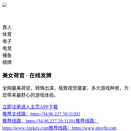
真人
体育
电子
电竞
捕鱼
棋牌
美女荷官 · 在线发牌
全网最美荷官，倾情出演，极致视觉盛宴，多元游戏种类，为
您带来最舒心的游戏体验。
立即注册
进入主页
APP下载
推荐主线路：
https://34.96.227.59:31202
推荐线路：
https://34.96.227.59:31201
推荐线路：
https://www.1nzkex.com
推荐线路：
https://www.plov9r.com